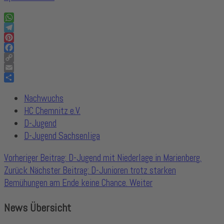
WhatsApp
Telegram
Pinterest
Facebook
Copy
Link
Email
Share
Nachwuchs
HC Chemnitz e.V.
D-Jugend
D-Jugend Sachsenliga
Vorheriger Beitrag: D-Jugend mit Niederlage in Marienberg.
Zurück
Nächster Beitrag: D-Junioren trotz starken
Bemühungen am Ende keine Chance.
Weiter
News Übersicht