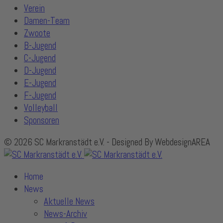
Verein
Damen-Team
Zwoote
B-Jugend
C-Jugend
D-Jugend
E-Jugend
F-Jugend
Volleyball
Sponsoren
© 2026 SC Markranstädt e.V. - Designed By WebdesignAREA
Home
News
Aktuelle News
News-Archiv