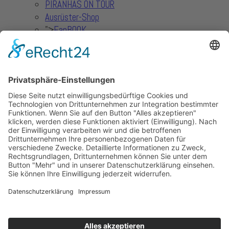
PIRANHAS ON TOUR
Ausrüster-Shop
">
FanBOOK
Piranhas TV
Sportdeutschland TV
Solidsport - 2.Damen
Verein
Der Verein
Kontakt
Partner
Unterstützer
Nachwuchs Unterstützer
Sponsoring-Möglichkeiten
Downloads
Mitgliedantrag
Reisekosten
">
Kostenerstattung