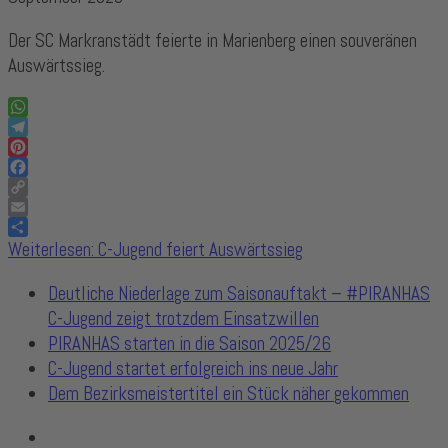
Der SC Markranstädt feierte in Marienberg einen souveränen
Auswärtssieg.
WhatsApp
Telegram
Pinterest
Facebook
Copy
Link
Email
Share
Weiterlesen: C-Jugend feiert Auswärtssieg
Deutliche Niederlage zum Saisonauftakt – #PIRANHAS
C-Jugend zeigt trotzdem Einsatzwillen
PIRANHAS starten in die Saison 2025/26
C-Jugend startet erfolgreich ins neue Jahr
Dem Bezirksmeistertitel ein Stück näher gekommen