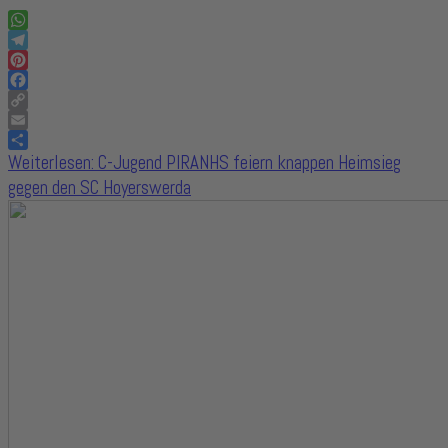
WhatsApp
Telegram
Pinterest
Facebook
Copy
Link
Email
Share
Weiterlesen: C-Jugend PIRANHS feiern knappen Heimsieg
gegen den SC Hoyerswerda