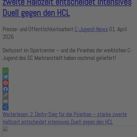
zweite Halbzeit entscheidet intensives
Duell gegen den HCL
Presse- und Öffentlichkeitsarbeit
C-Jugend-News
01. April
2026
Derbyzeit im Sportcenter – und die Piranhas der weiblichen C-
Jugend des SC Markranstädt haben nochmal geliefert!
WhatsApp
Telegram
Pinterest
Facebook
Copy
Link
Email
Share
Weiterlesen: 2. Derby-Sieg für die Piranhas – starke zweite
Halbzeit entscheidet intensives Duell gegen den HCL