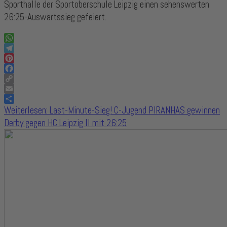
Sporthalle der Sportoberschule Leipzig einen sehenswerten
26:25-Auswärtssieg gefeiert.
WhatsApp
Telegram
Pinterest
Facebook
Copy
Link
Email
Share
Weiterlesen: Last-Minute-Sieg! C-Jugend PIRANHAS gewinnen
Derby gegen HC Leipzig II mit 26:25