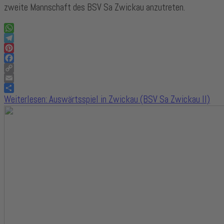
zweite Mannschaft des BSV Sa Zwickau anzutreten.
WhatsApp
Telegram
Pinterest
Facebook
Copy
Link
Email
Share
Weiterlesen: Auswärtsspiel in Zwickau (BSV Sa Zwickau II)