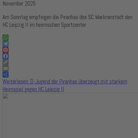
November 2025
Am Sonntag empfingen die Piranhas des SC Markranstädt den
HC Leipzig II im heimischen Sportcenter
WhatsApp
Telegram
Pinterest
Facebook
Copy
Link
Email
Share
Weiterlesen: D-Jugend der Piranhas überzeugt mit starkem
Heimspiel gegen HC Leipzig II