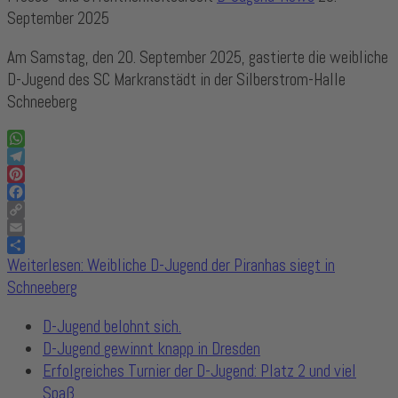
September 2025
Am Samstag, den 20. September 2025, gastierte die weibliche
D-Jugend des SC Markranstädt in der Silberstrom-Halle
Schneeberg
WhatsApp
Telegram
Pinterest
Facebook
Copy
Link
Email
Share
Weiterlesen: Weibliche D-Jugend der Piranhas siegt in
Schneeberg
D-Jugend belohnt sich.
D-Jugend gewinnt knapp in Dresden
Erfolgreiches Turnier der D-Jugend: Platz 2 und viel
Spaß