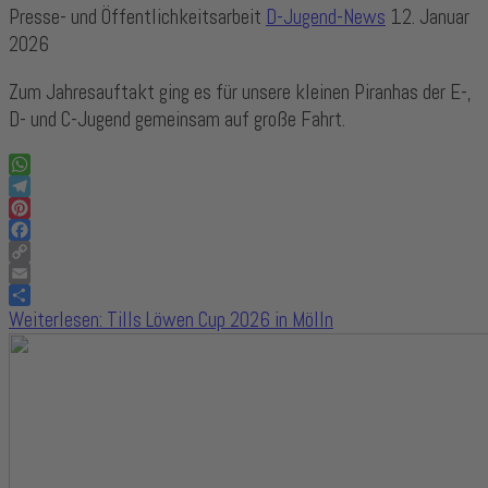
Presse- und Öffentlichkeitsarbeit
D-Jugend-News
12. Januar
2026
Zum Jahresauftakt ging es für unsere kleinen Piranhas der E-,
D- und C-Jugend gemeinsam auf große Fahrt.
WhatsApp
Telegram
Pinterest
Facebook
Copy
Link
Email
Share
Weiterlesen: Tills Löwen Cup 2026 in Mölln