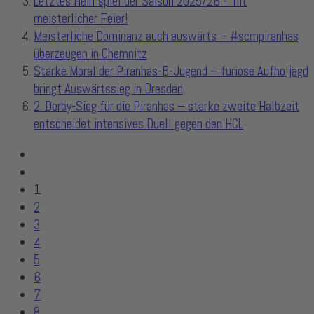
Letztes Heimspiel der Saison 2025/26 - mit
meisterlicher Feier!
Meisterliche Dominanz auch auswärts – #scmpiranhas
überzeugen in Chemnitz
Starke Moral der Piranhas-B-Jugend – furiose Aufholjagd
bringt Auswärtssieg in Dresden
2. Derby-Sieg für die Piranhas – starke zweite Halbzeit
entscheidet intensives Duell gegen den HCL
1
2
3
4
5
6
7
8