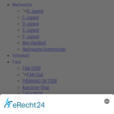
Nachwuchs
">
B-Jugend
C-Jugend
D-Jugend
E-Jugend
F-Jugend
Mini-Handball
Nachwuchs Unterstützer
Volleyball
Fans
FAN-SHOP
">
FAN-Club
PIRANHAS ON TOUR
Ausrüster-Shop
">
FanBOOK
Piranhas TV
Sportdeutschland TV
Solidsport - 2.Damen