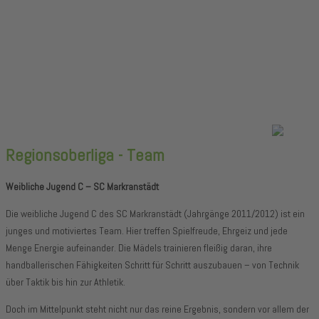
Leipzig - weibliche C-Jugend Regionsoberligaliga (2025/26)
Regionsoberliga - Team
Weibliche Jugend C – SC Markranstädt
Die weibliche Jugend C des SC Markranstädt (Jahrgänge 2011/2012) ist ein
junges und motiviertes Team. Hier treffen Spielfreude, Ehrgeiz und jede
Menge Energie aufeinander. Die Mädels trainieren fleißig daran, ihre
handballerischen Fähigkeiten Schritt für Schritt auszubauen – von Technik
über Taktik bis hin zur Athletik.
Doch im Mittelpunkt steht nicht nur das reine Ergebnis, sondern vor allem der