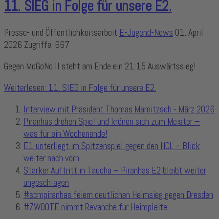
11. SIEG in Folge für unsere E2.
Presse- und Öffentlichkeitsarbeit
E-Jugend-News
01. April
2026
Zugriffe: 667
Gegen MoGoNo II steht am Ende ein 21:15 Auswärtssieg!
Weiterlesen: 11. SIEG in Folge für unsere E2.
Interview mit Präsident Thomas Mamitzsch - März 2026
Piranhas drehen Spiel und krönen sich zum Meister –
was für ein Wochenende!
E1 unterliegt im Spitzenspiel gegen den HCL – Blick
weiter nach vorn
Starker Auftritt in Taucha – Piranhas E2 bleibt weiter
ungeschlagen
#scmpiranhas feiern deutlichen Heimsieg gegen Dresden
#ZWOOTE nimmt Revanche für Heimpleite